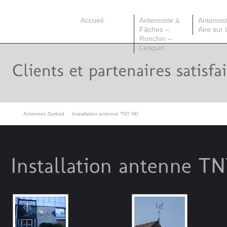
Accueil
Antenniste à
Antennis
Fâches –
Aire sur 
Ronchin –
Lesquin
Antennes Duthoit
Installation antenne TNT HD