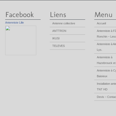
Antenniste Lille
Antenne collective
Accueil
ANTTRON
Antenniste à F
Ronchin – Les
IKUSI
Antenniste à Air
TELEVES
Lys.
Antenniste à
Hazebrouck et B
Antenniste à C
Baisieux
Installation an
TNT HD
Devis – Contac